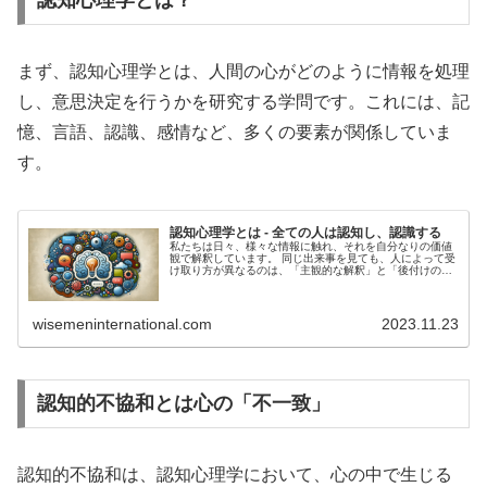
認知心理学とは？
まず、認知心理学とは、人間の心がどのように情報を処理
し、意思決定を行うかを研究する学問です。これには、記
憶、言語、認識、感情など、多くの要素が関係していま
す。
認知心理学とは - 全ての人は認知し、認識する
私たちは日々、様々な情報に触れ、それを自分なりの価値
観で解釈しています。 同じ出来事を見ても、人によって受
け取り方が異なるのは、「主観的な解釈」と「後付けの理
由づけ」がされるからです。私たちの心は、自分に都合の
良いように事実を解釈し、その解...
wisemeninternational.com
2023.11.23
認知的不協和とは心の「不一致」
認知的不協和は、認知心理学において、心の中で生じる