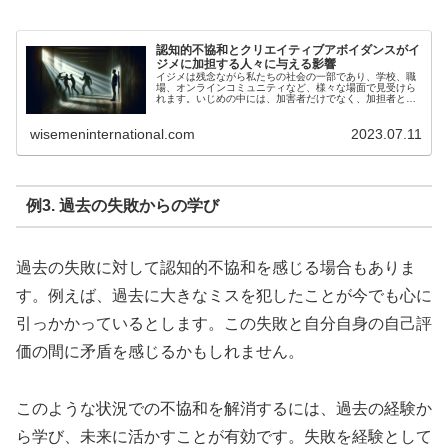
認知的不協和とクリエイティブアボイダンスがイ
ジメに加担する人々に与える影響
イジメは残念ながら私たちの社会の一部であり、学校、職
場、オンラインコミュニティなど、様々な場面で見受けら
れます。いじめの中には、加害者だけでなく、加担者と呼
ばれる人々も存在します。彼らは直接的な攻撃を行わない
かもしれませんが、行為を黙認した...
wisemeninternational.com
2023.07.11
例3. 過去の失敗からの学び
過去の失敗に対して認知的不協和を感じる場合もありま
す。例えば、過去に大きなミスを犯したことが今でも心に
引っかかっているとします。この失敗と自分自身の自己評
価の間に矛盾を感じるかもしれません。
このような状況での不協和を解消するには、過去の経験か
ら学び、未来に活かすことが有効です。失敗を経験として