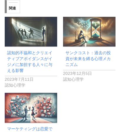
関連
認知的不協和とクリエイ
サンクコスト：過去の投
ティブアボイダンスがイ
資が未来を縛る心理メカ
ジメに加担する人々に与
ニズム
える影響
2023年12月5日
2023年7月11日
認知心理学
認知心理学
マーケティングは恋愛で