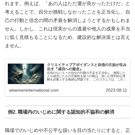
れます。例えば、「あの人はただ運が良かっただけだ」と
考えることで、自分が挑戦しなかったことを正当化し、自
己の行動と信念の間の矛盾を解消しようとするかもしれま
せん。しかし、これは現実からの逃避や他人の成果を不当
に低く見積もることになるため、建設的な解決策とは言え
ません。
クリエイティブアボイダンスと自信の欠如が生み
出す『成功への疑念』
自信のない人々が自分の行動の不足を正当化し、挑戦した
人や成功した人の可能性を疑う行動は、深い心理学的な理
解を必要とする複雑な問題です。 このコラムでは、この現
象がどのように起こり、どう対処すべきかに焦点を当てま
す。 自信の欠如と正当化 自信...
wisemeninternational.com
2023.08.11
例2. 職場内のいじめに関する認知的不協和の解消
職場でのいじめや不公平な扱いを目の当たりにすると、正