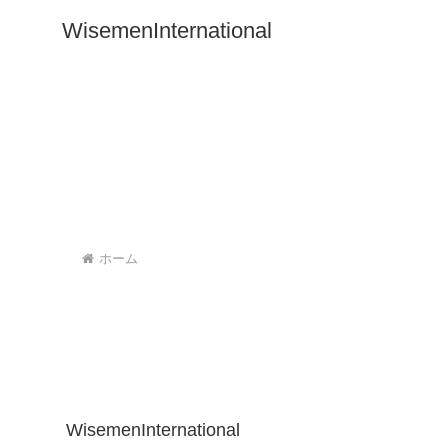
WisemenInternational
ホーム
WisemenInternational