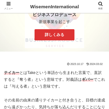
WisemenInternational
メニュー
検索
ビジネスプロデュース
新規事業を起こす
詳しくみる
2023.10.17
2024.03.02
テイカー
とはTakeという単語から生まれた言葉で、直訳
すると『奪う者』という意味です。対義語は
ギバー
でこれ
は『与える者』という意味です。
その名前の由来の通りテイカーと付き合うと、目標の達成
から遠ざかったり、気持ちが落ち込んだりすることになり