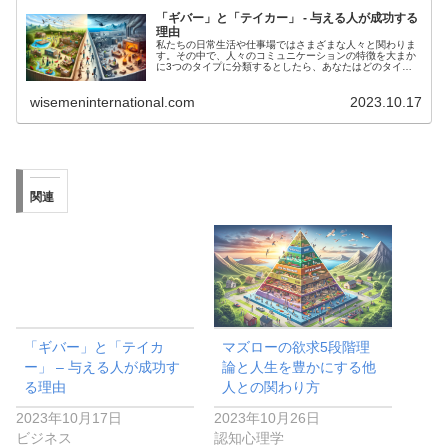
「ギバー」と「テイカー」 - 与える人が成功する
理由
私たちの日常生活や仕事場ではさまざまな人々と関わりま
す。その中で、人々のコミュニケーションの特徴を大まか
に3つのタイプに分類するとしたら、あなたはどのタイプ
に分類されるでしょうか？ ギバー: これは名前の通り、他
人を助けることを楽しむ人々の...
wisemeninternational.com
2023.10.17
関連
「ギバー」と「テイカ
マズローの欲求5段階理
ー」 – 与える人が成功す
論と人生を豊かにする他
る理由
人との関わり方
2023年10月17日
2023年10月26日
ビジネス
認知心理学