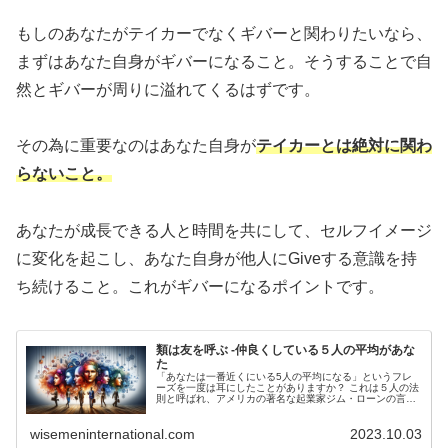
もしのあなたがテイカーでなくギバーと関わりたいなら、
まずはあなた自身がギバーになること。そうすることで自
然とギバーが周りに溢れてくるはずです。
その為に重要なのはあなた自身が
テイカーとは絶対に関わ
らないこと。
あなたが成長できる人と時間を共にして、セルフイメージ
に変化を起こし、あなた自身が他人にGiveする意識を持
ち続けること。これがギバーになるポイントです。
類は友を呼ぶ -仲良くしている５人の平均があな
た
「あなたは一番近くにいる5人の平均になる」というフレ
ーズを一度は耳にしたことがありますか？ これは５人の法
則と呼ばれ、アメリカの著名な起業家ジム・ローンの言葉
だと言われています。私たちの行動や価値観が、身の回り
の人々、特に密接な関係にある5...
wisemeninternational.com
2023.10.03