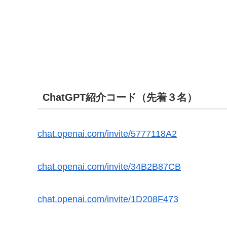
ChatGPT紹介コード（先着３名）
chat.openai.com/invite/5777118A2
chat.openai.com/invite/34B2B87CB
chat.openai.com/invite/1D208F473